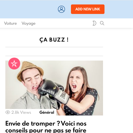
LOGIN
ADD NEW LINK
SWITCH
SEARCH
Voiture
Voyage
SKIN
ÇA BUZZ !
2.8k
Views
Général
Envie de tromper ? Voici nos
conseils pour ne pas se faire