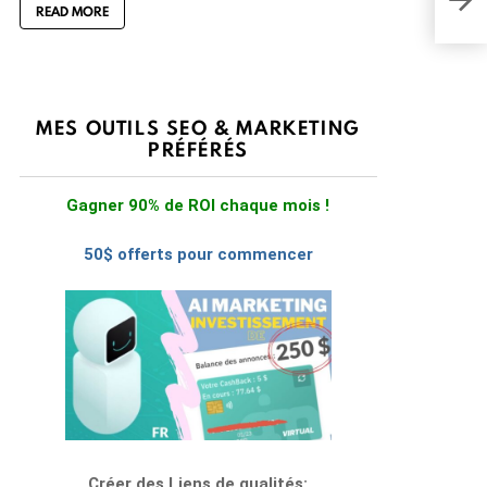
choi
READ MORE
MES OUTILS SEO & MARKETING
PRÉFÉRÉS
Gagner 90% de ROI chaque mois !
50$ offerts pour commencer
Créer des Liens de qualités: