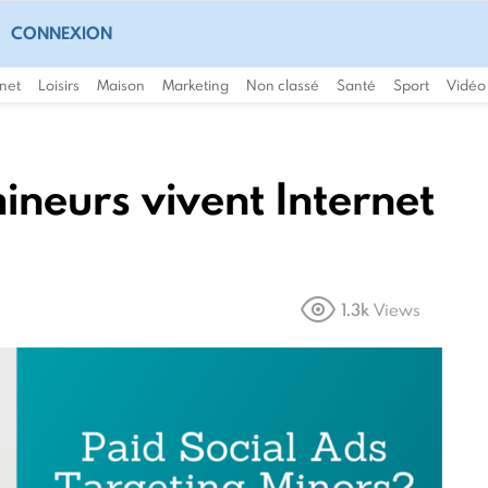
CONNEXION
rnet
Loisirs
Maison
Marketing
Non classé
Santé
Sport
Vidéo
ineurs vivent Internet
1.3k
Views