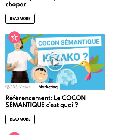
choper
READ MORE
103
Views
Marketing
Référencement: Le COCON
SÉMANTIQUE c’est quoi ?
READ MORE