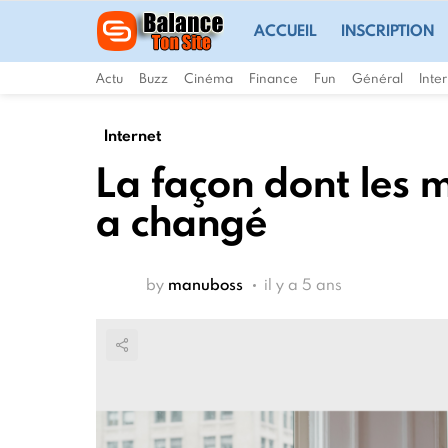
ACCUEIL
INSCRIPTION
Actu
Buzz
Cinéma
Finance
Fun
Général
Inte
Internet
La façon dont les m
a changé
by
manuboss
il y a 5 ans