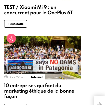
TEST / Xiaomi Mi 9 : un
concurrent pour le OnePlus 6T
READ MORE
3.2k
Views
Internet
10 entreprises qui font du
marketing éthique de la bonne
façon
Com