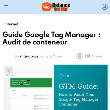
L
Menu
Internet
Guide Google Tag Manager :
Audit de conteneur
by
manuboss
il y a 5 ans
1.8k
Views