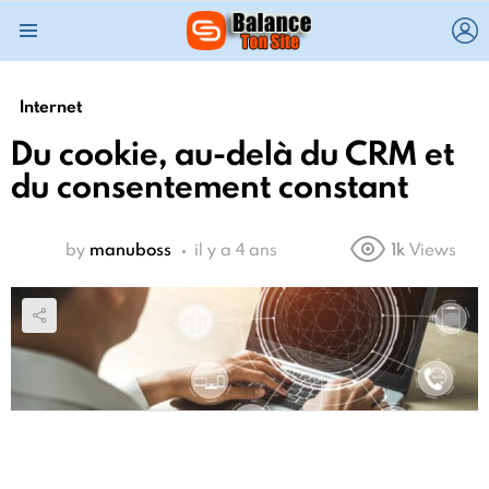
L
Menu
Internet
Du cookie, au-delà du CRM et
du consentement constant
by
manuboss
il y a 4 ans
1k
Views