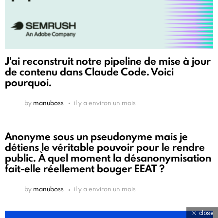
J'ai reconstruit notre pipeline de mise à jour
de contenu dans Claude Code. Voici
pourquoi.
by
manuboss
il y a environ un mois
Anonyme sous un pseudonyme mais je
détiens le véritable pouvoir pour le rendre
public. À quel moment la désanonymisation
fait-elle réellement bouger EEAT ?
by
manuboss
il y a environ un mois
close