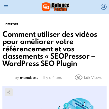
L
Menu
Internet
Comment utiliser des vidéos
pour améliorer votre
référencement et vos
classements « SEOPressor –
WordPress SEO Plugin
by
manuboss
il y a 4 ans
1.6k
Views