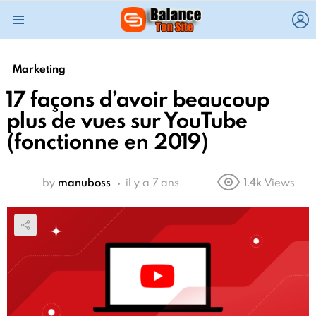
L
Menu
Marketing
17 façons d’avoir beaucoup
plus de vues sur YouTube
(fonctionne en 2019)
by
manuboss
il y a 7 ans
1.4k
Views