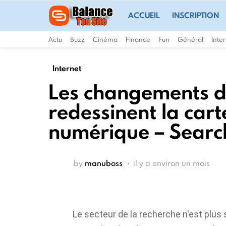
ACCUEIL
INSCRIPTION
Actu
Buzz
Cinéma
Finance
Fun
Général
Inte
Internet
Les changements de
redessinent la cart
numérique – Searc
by
manuboss
il y a environ un mois
Le secteur de la recherche n'est plus 