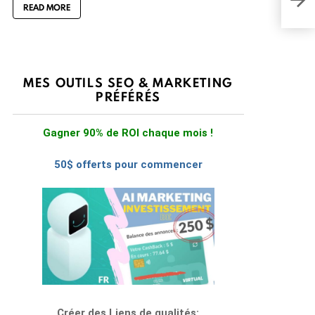
READ MORE
Voic
MES OUTILS SEO & MARKETING
PRÉFÉRÉS
Gagner 90% de ROI chaque mois !
50$ offerts pour commencer
Créer des Liens de qualités: