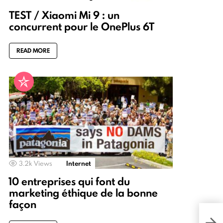
TEST / Xiaomi Mi 9 : un
concurrent pour le OnePlus 6T
READ MORE
3.2k
Views
Internet
10 entreprises qui font du
marketing éthique de la bonne
façon
J'ai
jour