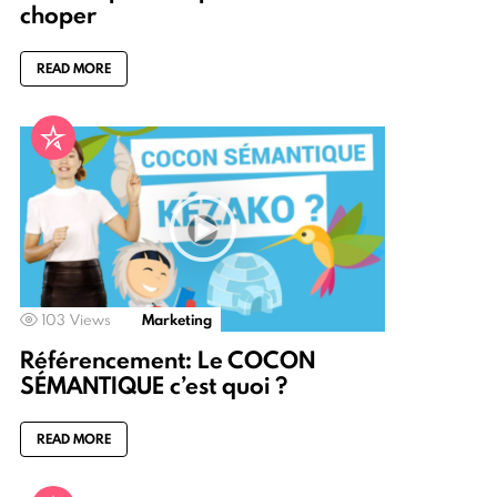
choper
READ MORE
103
Views
Marketing
Référencement: Le COCON
SÉMANTIQUE c’est quoi ?
READ MORE