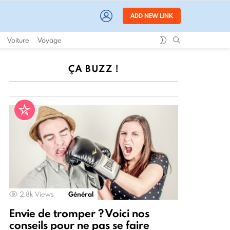
LOGIN
ADD NEW LINK
SWITCH
SEARCH
Voiture
Voyage
SKIN
ÇA BUZZ !
2.8k
Views
Général
Envie de tromper ? Voici nos
conseils pour ne pas se faire