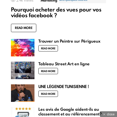
2.4k
Views
Marketing
Pourquoi acheter des vues pour vos
vidéos facebook ?
READ MORE
Trouver un Peintre sur Périgueux
READ MORE
Tableau Street Art en ligne
READ MORE
UNE LÉGENDE TUNISIENNE !
READ MORE
Les avis de Google aident-ils au
classement et au référencement?
close