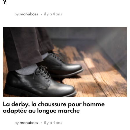
?
by
manuboss
il y a 4 ans
La derby, la chaussure pour homme
adaptée au longue marche
by
manuboss
il y a 4 ans