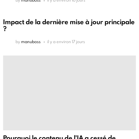
by
manuboss
il y a environ 16 jours
Impact de la dernière mise à jour principale
?
by
manuboss
il y a environ 17 jours
Pourquoi le contenu de l'IA a cessé de