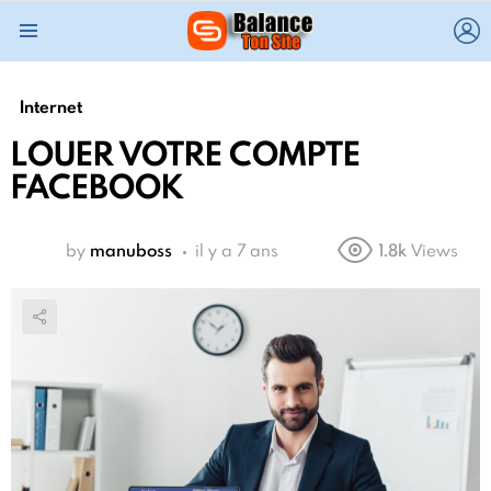
L
Menu
Internet
LOUER VOTRE COMPTE
FACEBOOK
by
manuboss
il y a 7 ans
1.8k
Views