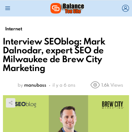
L
Menu
Internet
Interview SEOblog: Mark
Dalnodar, expert SEO de
Milwaukee de Brew City
Marketing
by
manuboss
il y a 6 ans
1.6k
Views