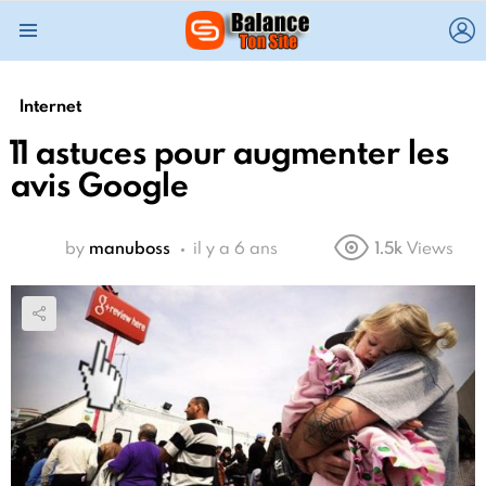
L
Menu
Internet
11 astuces pour augmenter les
avis Google
by
manuboss
il y a 6 ans
1.5k
Views