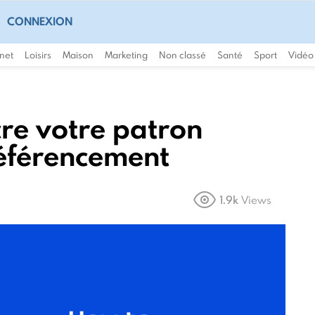
CONNEXION
rnet
Loisirs
Maison
Marketing
Non classé
Santé
Sport
Vidéo
e votre patron
 référencement
1.9k
Views