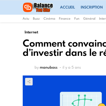
ACCUEIL
INSCRIPTION
Actu
Buzz
Cinéma
Finance
Fun
Général
Inte
Internet
Comment convaincr
d’investir dans le
by
manuboss
il y a 5 ans