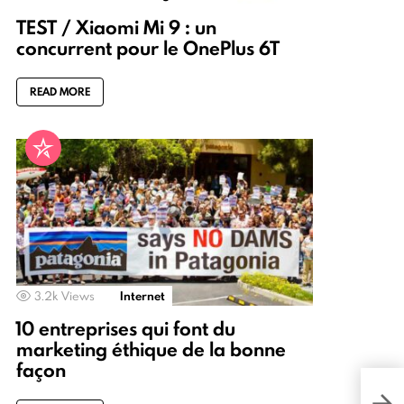
TEST / Xiaomi Mi 9 : un
concurrent pour le OnePlus 6T
READ MORE
3.2k
Views
Internet
10 entreprises qui font du
marketing éthique de la bonne
façon
Étap
expl