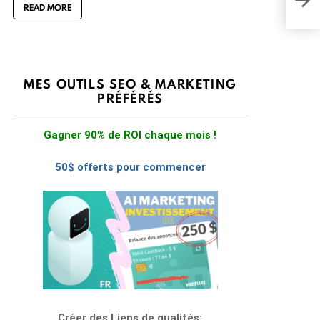
READ MORE
réf
MES OUTILS SEO & MARKETING
PRÉFÉRÉS
Gagner 90% de ROI chaque mois !
50$ offerts pour commencer
Créer des Liens de qualités: