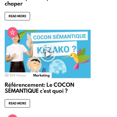
choper
READ MORE
104
Views
Marketing
Référencement: Le COCON
SÉMANTIQUE c’est quoi ?
READ MORE