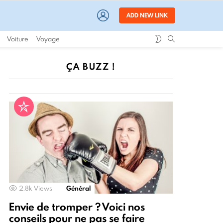
LOGIN
ADD NEW LINK
SWITCH
SEARCH
Voiture
Voyage
SKIN
ÇA BUZZ !
2.8k
Views
Général
Envie de tromper ? Voici nos
conseils pour ne pas se faire