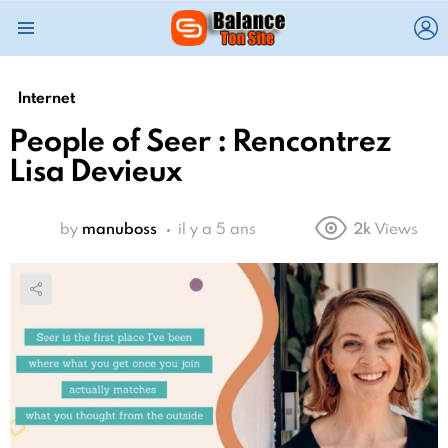
L
Menu
Internet
People of Seer : Rencontrez
Lisa Devieux
by
manuboss
il y a 5 ans
2k
Views