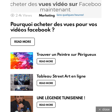
2.4k
Views
Marketing
Pourquoi acheter des vues pour vos
vidéos facebook ?
READ MORE
Trouver un Peintre sur Périgueux
READ MORE
Tableau Street Art en ligne
READ MORE
UNE LÉGENDE TUNISIENNE !
READ MORE
close