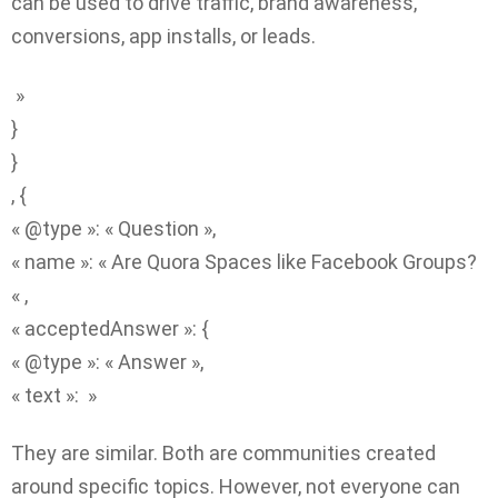
can be used to drive traffic, brand awareness,
conversions, app installs, or leads.
»
}
}
, {
« @type »: « Question »,
« name »: « Are Quora Spaces like Facebook Groups?
« ,
« acceptedAnswer »: {
« @type »: « Answer »,
« text »: »
They are similar. Both are communities created
around specific topics. However, not everyone can