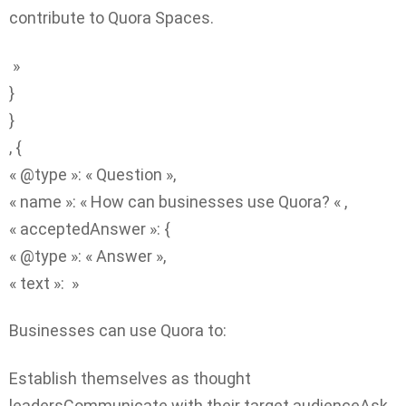
contribute to Quora Spaces.
»
}
}
, {
« @type »: « Question »,
« name »: « How can businesses use Quora? « ,
« acceptedAnswer »: {
« @type »: « Answer »,
« text »: »
Businesses can use Quora to:
Establish themselves as thought
leadersCommunicate with their target audienceAsk