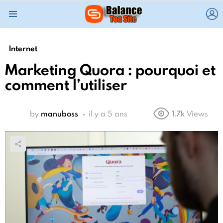
L
Menu
Internet
Marketing Quora : pourquoi et
comment l’utiliser
by
manuboss
il y a 5 ans
1.7k
Views