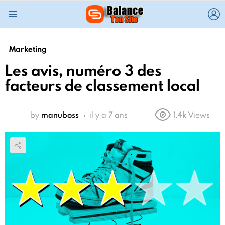
L
Menu
Marketing
Les avis, numéro 3 des
facteurs de classement local
by
manuboss
il y a 7 ans
1.4k
Views