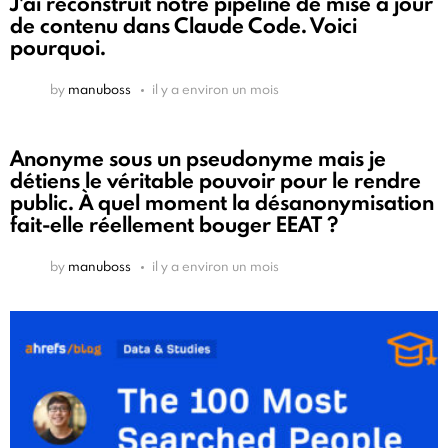
J'ai reconstruit notre pipeline de mise à jour
de contenu dans Claude Code. Voici
pourquoi.
by
manuboss
il y a environ un mois
Anonyme sous un pseudonyme mais je
détiens le véritable pouvoir pour le rendre
public. À quel moment la désanonymisation
fait-elle réellement bouger EEAT ?
by
manuboss
il y a environ un mois