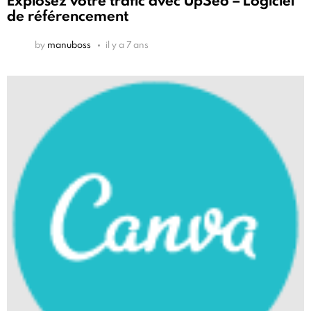
Explosez votre trafic avec UpSeo – Logiciel
de référencement
by
manuboss
il y a 7 ans