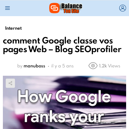
L
Menu
Internet
comment Google classe vos
pages Web – Blog SEOprofiler
by
manuboss
il y a 5 ans
1.2k
Views