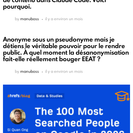
pourquoi.
by
manuboss
il y a environ un mois
Anonyme sous un pseudonyme mais je
détiens le véritable pouvoir pour le rendre
public. À quel moment la désanonymisation
fait-elle réellement bouger EEAT ?
by
manuboss
il y a environ un mois