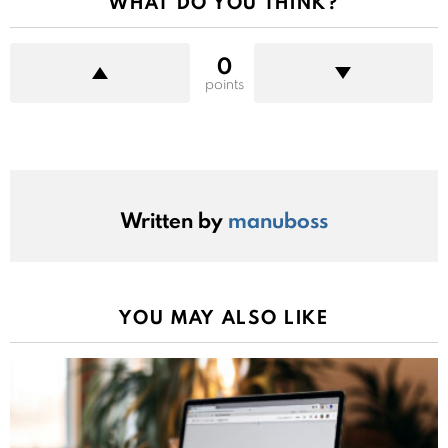
WHAT DO YOU THINK?
0
points
Written by
manuboss
YOU MAY ALSO LIKE