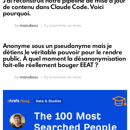
J'ai reconstruit notre pipeline de mise à jour
de contenu dans Claude Code. Voici
pourquoi.
by
manuboss
il y a environ un mois
Anonyme sous un pseudonyme mais je
détiens le véritable pouvoir pour le rendre
public. À quel moment la désanonymisation
fait-elle réellement bouger EEAT ?
by
manuboss
il y a environ un mois