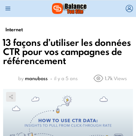
L
Menu
Internet
13 façons d’utiliser les données
CTR pour vos campagnes de
référencement
by
manuboss
il y a 5 ans
1.7k
Views