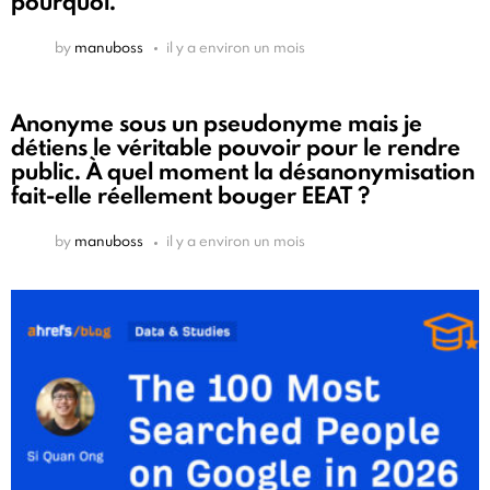
pourquoi.
by
manuboss
il y a environ un mois
Anonyme sous un pseudonyme mais je
détiens le véritable pouvoir pour le rendre
public. À quel moment la désanonymisation
fait-elle réellement bouger EEAT ?
by
manuboss
il y a environ un mois