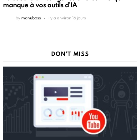
manque à vos outils d'IA
by
manuboss
il y a environ 16 jours
DON'T MISS