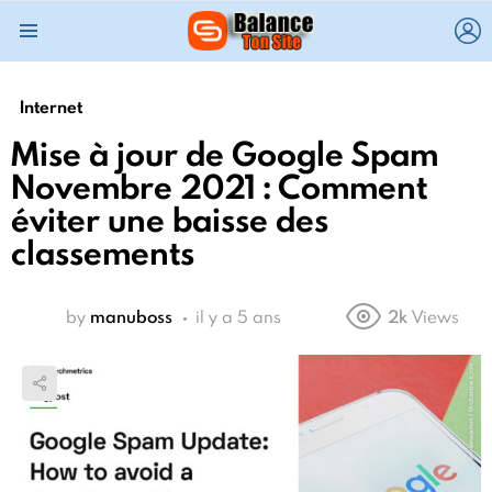
L
Menu
Internet
Mise à jour de Google Spam
Novembre 2021 : Comment
éviter une baisse des
classements
by
manuboss
il y a 5 ans
2k
Views