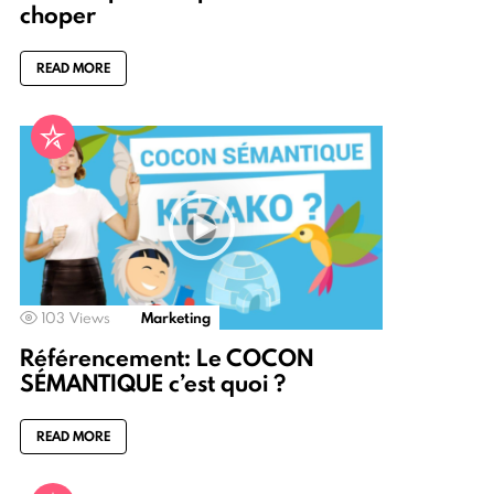
choper
READ MORE
103
Views
Marketing
Référencement: Le COCON
SÉMANTIQUE c’est quoi ?
READ MORE