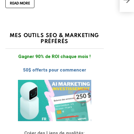
READ MORE
plan
MES OUTILS SEO & MARKETING
PRÉFÉRÉS
Gagner 90% de ROI chaque mois !
50$ offerts pour commencer
Créer des Liens de qualités: