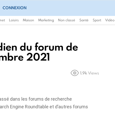
CONNEXION
rnet
Loisirs
Maison
Marketing
Non classé
Santé
Sport
Vidéo
idien du forum de
embre 2021
1.9k
Views
 passé dans les forums de recherche
Search Engine Roundtable et d’autres forums