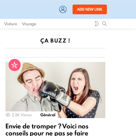
LOGIN
ADD NEW LINK
SWITCH
SEARCH
Voiture
Voyage
SKIN
ÇA BUZZ !
2.8k
Views
Général
Envie de tromper ? Voici nos
conseils pour ne pas se faire