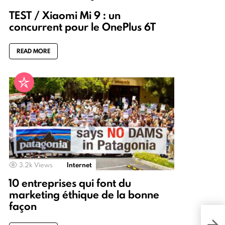
TEST / Xiaomi Mi 9 : un
concurrent pour le OnePlus 6T
READ MORE
3.2k
Views
Internet
10 entreprises qui font du
marketing éthique de la bonne
façon
Bing
axée