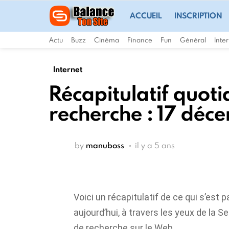
ACCUEIL
INSCRIPTION
Actu
Buzz
Cinéma
Finance
Fun
Général
Inte
Internet
Récapitulatif quot
recherche : 17 déc
by
manuboss
il y a 5 ans
Voici un récapitulatif de ce qui s’est
aujourd’hui, à travers les yeux de la 
de recherche sur le Web.