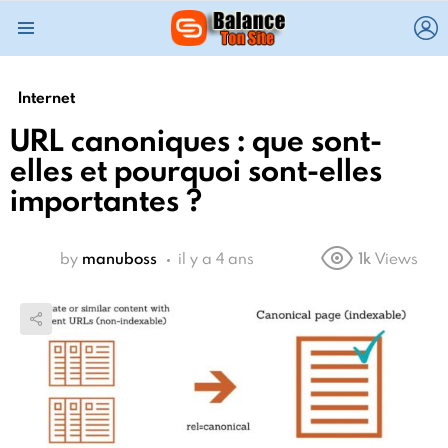
L
Menu
Internet
URL canoniques : que sont-
elles et pourquoi sont-elles
importantes ?
by
manuboss
il y a 4 ans
1k
Views