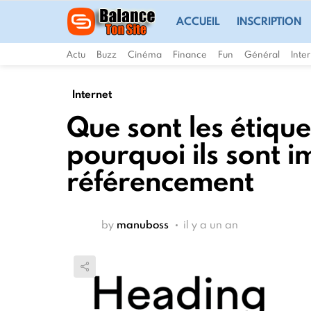
ACCUEIL
INSCRIPTION
Actu
Buzz
Cinéma
Finance
Fun
Général
Inte
Internet
Que sont les étique
pourquoi ils sont i
référencement
by
manuboss
il y a un an