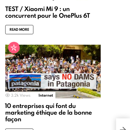
TEST / Xiaomi Mi 9 : un
concurrent pour le OnePlus 6T
READ MORE
3.2k
Views
Internet
10 entreprises qui font du
marketing éthique de la bonne
façon
80% 
se r