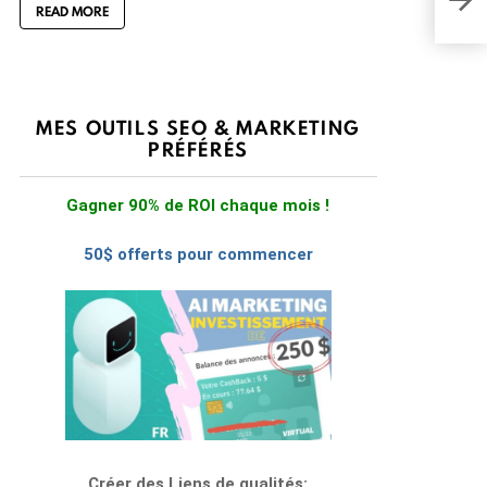
READ MORE
page
MES OUTILS SEO & MARKETING
PRÉFÉRÉS
Gagner 90% de ROI chaque mois !
50$ offerts pour commencer
Créer des Liens de qualités: