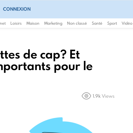
CONNEXION
rnet
Loisirs
Maison
Marketing
Non classé
Santé
Sport
Vidéo
ttes de cap? Et
mportants pour le
1.9k
Views