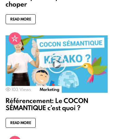
choper
READ MORE
103
Views
Marketing
Référencement: Le COCON
SÉMANTIQUE c’est quoi ?
READ MORE