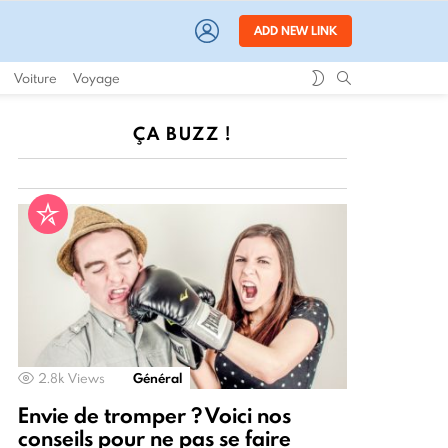
LOGIN
ADD NEW LINK
SWITCH
SEARCH
Voiture
Voyage
SKIN
ÇA BUZZ !
2.8k
Views
Général
Envie de tromper ? Voici nos
conseils pour ne pas se faire