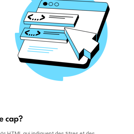
de cap?
ts HTML qui indiquent des titres et des