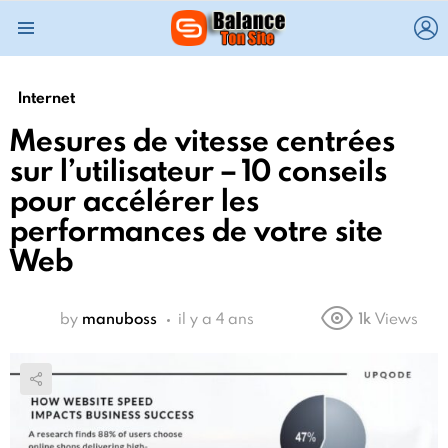
L
Menu
Internet
Mesures de vitesse centrées
sur l’utilisateur – 10 conseils
pour accélérer les
performances de votre site
Web
by
manuboss
il y a 4 ans
1k
Views