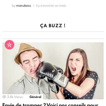
by
manuboss
il y a environ un mois
ÇA BUZZ !
2.8k
Views
Général
Envie de tromper ? Voici nos conseils pour