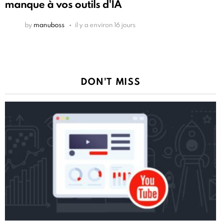
manque à vos outils d'IA
by
manuboss
il y a environ 16 jours
DON'T MISS