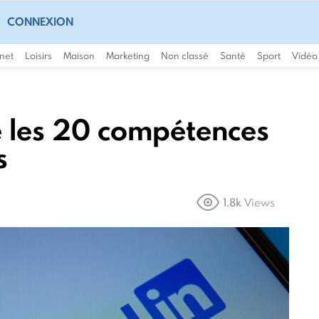
CONNEXION
rnet
Loisirs
Maison
Marketing
Non classé
Santé
Sport
Vidéo
e les 20 compétences
s
1.8k
Views