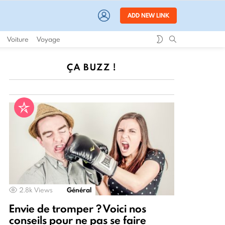
LOGIN
ADD NEW LINK
SWITCH
SEARCH
Voiture
Voyage
SKIN
ÇA BUZZ !
2.8k
Views
Général
Envie de tromper ? Voici nos
conseils pour ne pas se faire