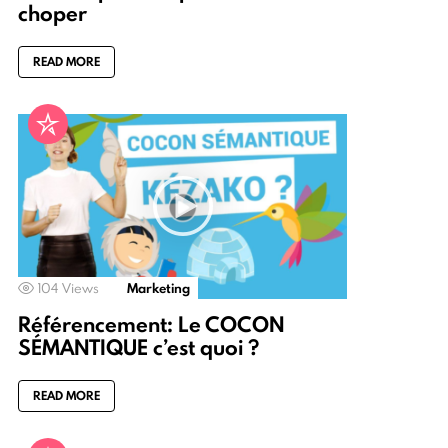
choper
READ MORE
104
Views
Marketing
Référencement: Le COCON
SÉMANTIQUE c’est quoi ?
READ MORE