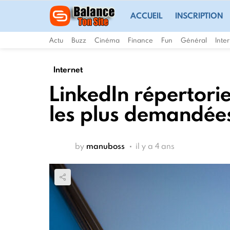
ACCUEIL
INSCRIPTION
Actu
Buzz
Cinéma
Finance
Fun
Général
Inte
Internet
LinkedIn répertori
les plus demandée
by
manuboss
il y a 4 ans