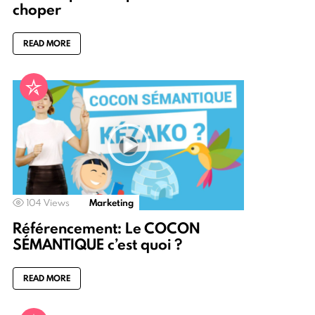
choper
READ MORE
104
Views
Marketing
Référencement: Le COCON
SÉMANTIQUE c’est quoi ?
READ MORE