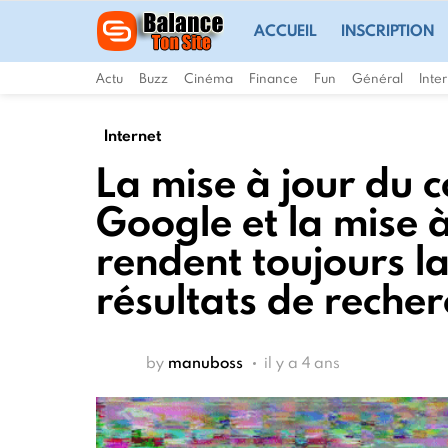
ACCUEIL
INSCRIPTION
Actu
Buzz
Cinéma
Finance
Fun
Général
Inte
Internet
La mise à jour du c
Google et la mise 
rendent toujours la
résultats de reche
by
manuboss
il y a 4 ans