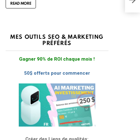
grâc
READ MORE
MES OUTILS SEO & MARKETING
PRÉFÉRÉS
Gagner 90% de ROI chaque mois !
50$ offerts pour commencer
Créer des Liens de qualités: