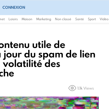
CONNEXION
rnet
Loisirs
Maison
Marketing
Non classé
Santé
Sport
Vidéo
ontenu utile de
à jour du spam de lien
 volatilité des
rche
1.1k
Views