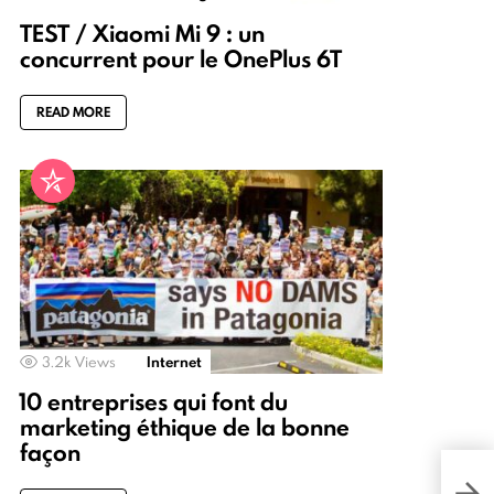
TEST / Xiaomi Mi 9 : un
concurrent pour le OnePlus 6T
READ MORE
3.2k
Views
Internet
10 entreprises qui font du
marketing éthique de la bonne
façon
Est-