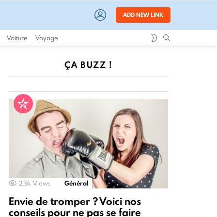
LOGIN
ADD NEW LINK
SWITCH
SEARCH
Voiture
Voyage
SKIN
ÇA BUZZ !
2.8k
Views
Général
Envie de tromper ? Voici nos
conseils pour ne pas se faire