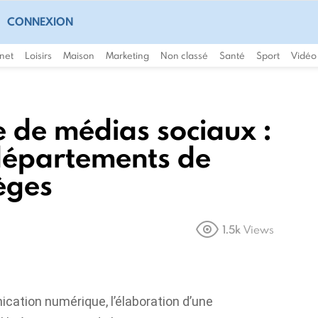
CONNEXION
rnet
Loisirs
Maison
Marketing
Non classé
Santé
Sport
Vidéo
e de médias sociaux :
 départements de
èges
1.5k
Views
ation numérique, l’élaboration d’une