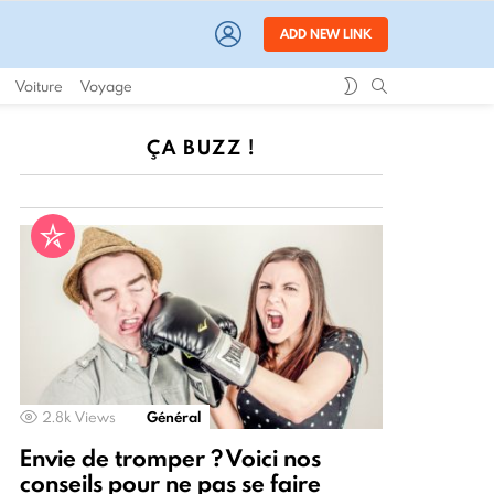
LOGIN
ADD NEW LINK
SWITCH
SEARCH
Voiture
Voyage
SKIN
ÇA BUZZ !
2.8k
Views
Général
Envie de tromper ? Voici nos
conseils pour ne pas se faire