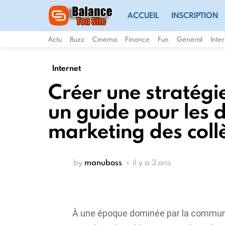
ACCUEIL
INSCRIPTION
Actu
Buzz
Cinéma
Finance
Fun
Général
Inte
Internet
Créer une stratégi
un guide pour les
marketing des coll
by
manuboss
il y a 3 ans
À une époque dominée par la communic