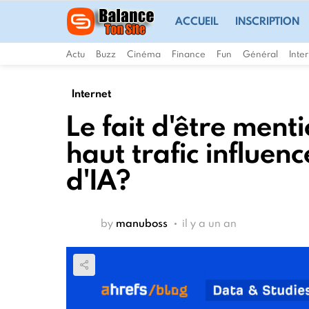
ACCUEIL
INSCRIPTION
Actu
Buzz
Cinéma
Finance
Fun
Général
Inte
Internet
Le fait d'être ment
haut trafic influenc
d'IA?
by
manuboss
il y a un an