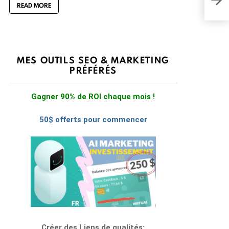
READ MORE
pas 
MES OUTILS SEO & MARKETING
PRÉFÉRÉS
Gagner 90% de ROI chaque mois !
50$ offerts pour commencer
Créer des Liens de qualités: