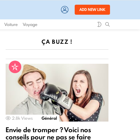
LOGIN
ADD NEW LINK
SWITCH
SEARCH
Voiture
Voyage
SKIN
ÇA BUZZ !
2.8k
Views
Général
Envie de tromper ? Voici nos
conseils pour ne pas se faire