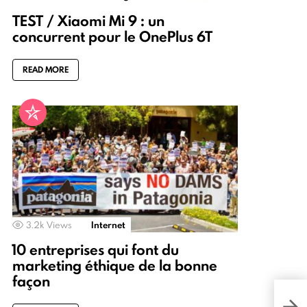
TEST / Xiaomi Mi 9 : un
concurrent pour le OnePlus 6T
READ MORE
3.2k
Views
Internet
10 entreprises qui font du
marketing éthique de la bonne
façon
Pour
impo