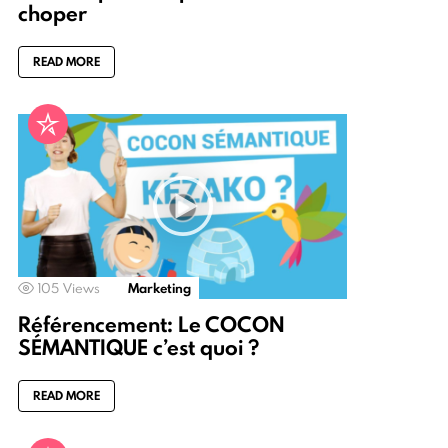
choper
READ MORE
105
Views
Marketing
Référencement: Le COCON
SÉMANTIQUE c’est quoi ?
READ MORE