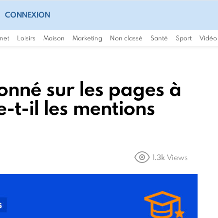
CONNEXION
rnet
Loisirs
Maison
Marketing
Non classé
Santé
Sport
Vidéo
ionné sur les pages à
e-t-il les mentions
1.3k
Views