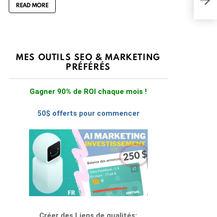
(étu
READ MORE
MES OUTILS SEO & MARKETING
PRÉFÉRÉS
Gagner 90% de ROI chaque mois !
50$ offerts pour commencer
Créer des Liens de qualités: