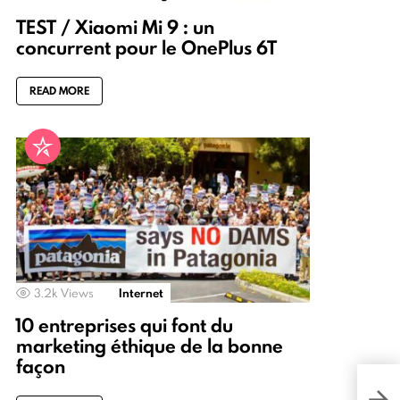
TEST / Xiaomi Mi 9 : un
concurrent pour le OnePlus 6T
READ MORE
3.2k
Views
Internet
10 entreprises qui font du
marketing éthique de la bonne
façon
Empl