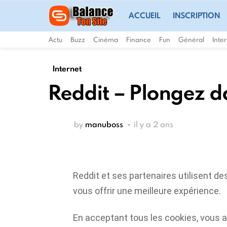
ACCUEIL
INSCRIPTION
Actu
Buzz
Cinéma
Finance
Fun
Général
Inte
Internet
Reddit – Plongez d
by
manuboss
il y a 2 ans
Reddit et ses partenaires utilisent de
vous offrir une meilleure expérience.
En acceptant tous les cookies, vous a