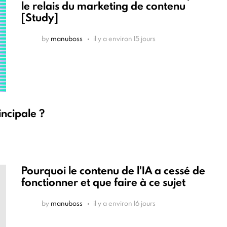
le relais du marketing de contenu
[Study]
by
manuboss
il y a environ 15 jours
incipale ?
Pourquoi le contenu de l'IA a cessé de
fonctionner et que faire à ce sujet
by
manuboss
il y a environ 16 jours