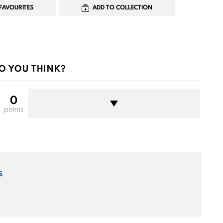
FAVOURITES
ADD TO COLLECTION
O YOU THINK?
0
points
s