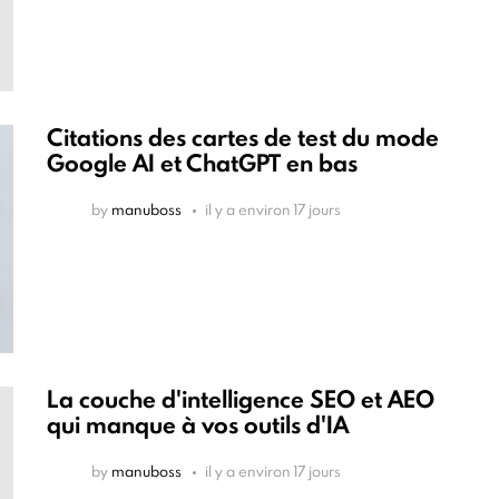
Citations des cartes de test du mode
Google AI et ChatGPT en bas
by
manuboss
il y a environ 17 jours
La couche d'intelligence SEO et AEO
qui manque à vos outils d'IA
by
manuboss
il y a environ 17 jours