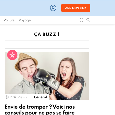
LOGIN
ADD NEW LINK
SWITCH
SEARCH
Voiture
Voyage
SKIN
ÇA BUZZ !
2.8k
Views
Général
Envie de tromper ? Voici nos
conseils pour ne pas se faire