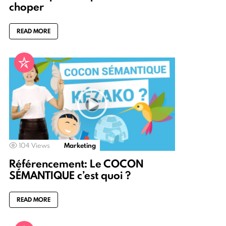
choper
READ MORE
104
Views
Marketing
Référencement: Le COCON
SÉMANTIQUE c’est quoi ?
READ MORE