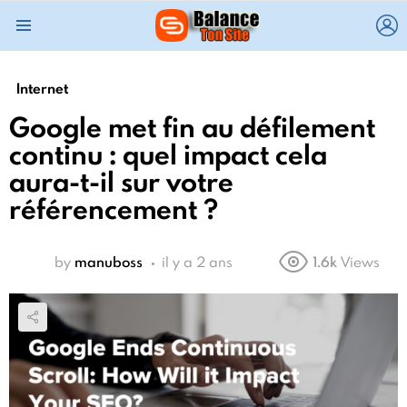
L
Menu
Internet
Google met fin au défilement
continu : quel impact cela
aura-t-il sur votre
référencement ?
by
manuboss
il y a 2 ans
1.6k
Views