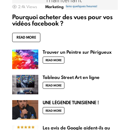
2.4k
Views
Marketing
Pourquoi acheter des vues pour vos
vidéos facebook ?
READ MORE
Trouver un Peintre sur Périgueux
READ MORE
Tableau Street Art en ligne
READ MORE
UNE LÉGENDE TUNISIENNE !
READ MORE
Les avis de Google aident-ils au