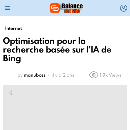
L
Menu
Internet
Optimisation pour la
recherche basée sur l'IA de
Bing
by
manuboss
il y a 2 ans
1.9k
Views