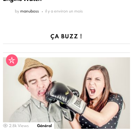
by
manuboss
il y a environ un mois
ÇA BUZZ !
2.8k
Views
Général