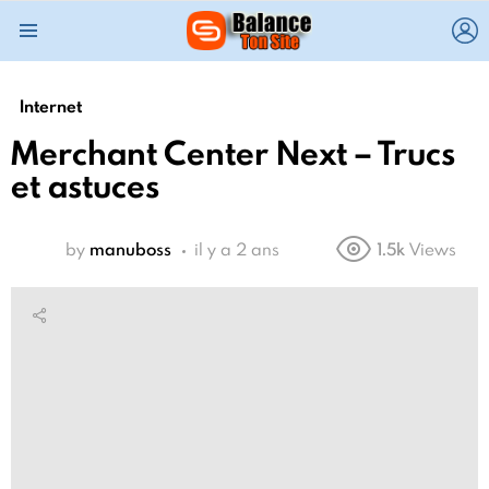
L
Menu
Internet
Merchant Center Next – Trucs
et astuces
by
manuboss
il y a 2 ans
1.5k
Views