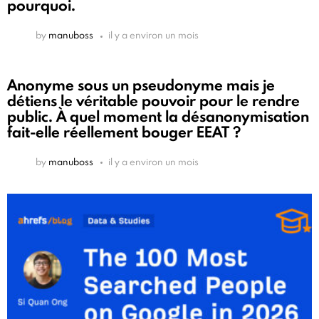
pourquoi.
by
manuboss
il y a environ un mois
Anonyme sous un pseudonyme mais je
détiens le véritable pouvoir pour le rendre
public. À quel moment la désanonymisation
fait-elle réellement bouger EEAT ?
by
manuboss
il y a environ un mois