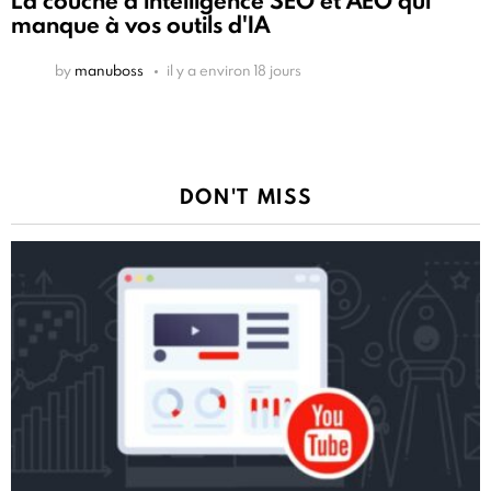
La couche d'intelligence SEO et AEO qui
manque à vos outils d'IA
by
manuboss
il y a environ 18 jours
DON'T MISS