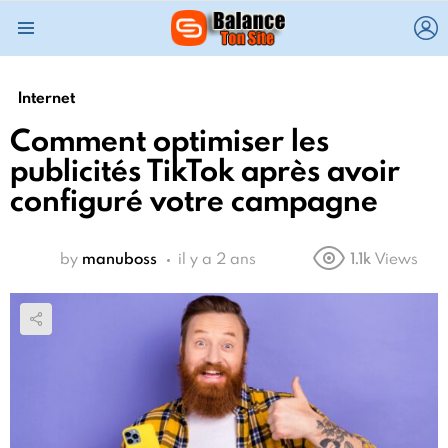
L
Menu
Internet
Comment optimiser les
publicités TikTok après avoir
configuré votre campagne
by
manuboss
il y a 2 ans
1.1k
Views