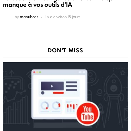
manque à vos outils d'IA
by
manuboss
il y a environ 18 jours
DON'T MISS