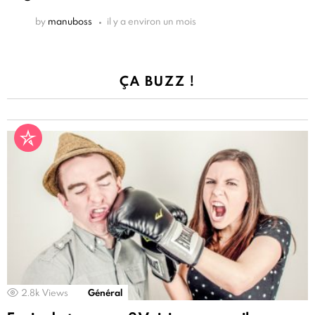
by
manuboss
il y a environ un mois
ÇA BUZZ !
2.8k
Views
Général