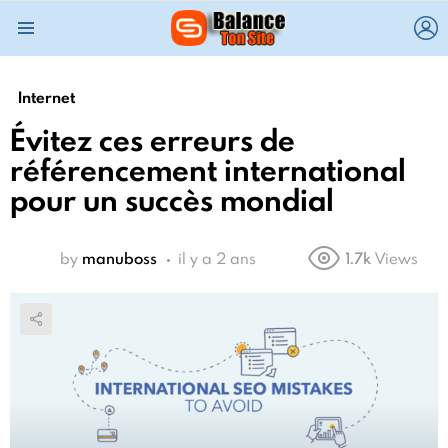
L
Menu
Internet
Évitez ces erreurs de
référencement international
pour un succès mondial
by
manuboss
il y a 2 ans
1.7k
Views