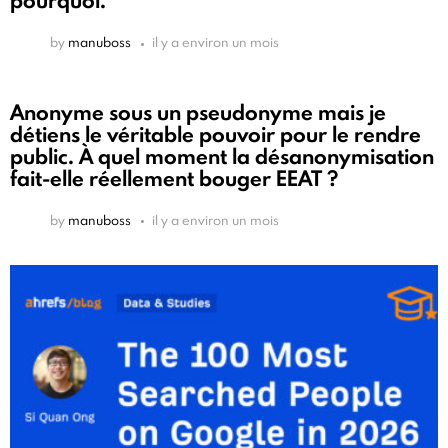
pourquoi.
by
manuboss
il y a environ un mois
Anonyme sous un pseudonyme mais je
détiens le véritable pouvoir pour le rendre
public. À quel moment la désanonymisation
fait-elle réellement bouger EEAT ?
by
manuboss
il y a environ un mois