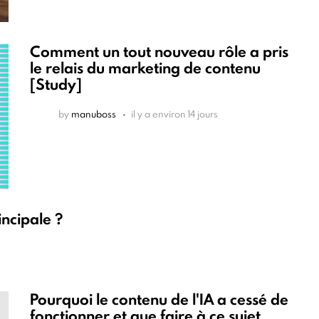
Comment un tout nouveau rôle a pris
le relais du marketing de contenu
[Study]
by
manuboss
il y a environ 14 jours
incipale ?
Pourquoi le contenu de l'IA a cessé de
fonctionner et que faire à ce sujet