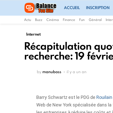
ACCUEIL
INSCRIPTION
Actu
Buzz
Cinéma
Finance
Fun
Général
Inte
Internet
Récapitulation quo
recherche: 19 févr
by
manuboss
il y a un an
Barry Schwartz est le PDG de
Rouilain
Web de New York spécialisée dans la t
les entreprises à réduire les coûts e