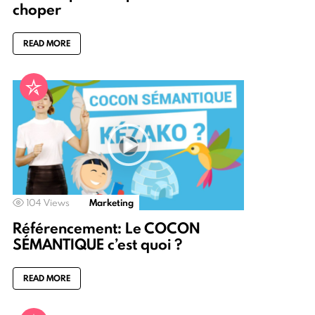
choper
READ MORE
104
Views
Marketing
Référencement: Le COCON
SÉMANTIQUE c’est quoi ?
READ MORE