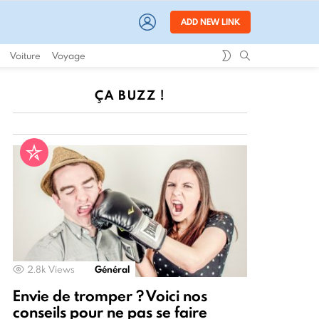
LOGIN
ADD NEW LINK
SWITCH
SEARCH
Voiture
Voyage
SKIN
ÇA BUZZ !
2.8k
Views
Général
Envie de tromper ? Voici nos
conseils pour ne pas se faire