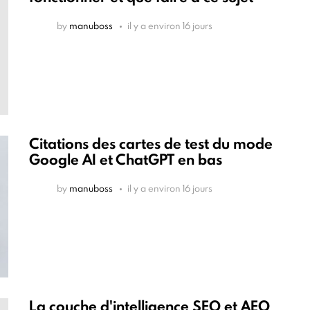
by
manuboss
il y a environ 16 jours
Citations des cartes de test du mode
Google AI et ChatGPT en bas
by
manuboss
il y a environ 16 jours
La couche d'intelligence SEO et AEO