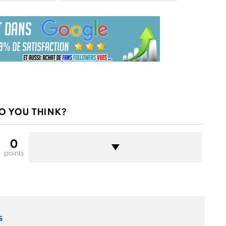
O YOU THINK?
0
points
s