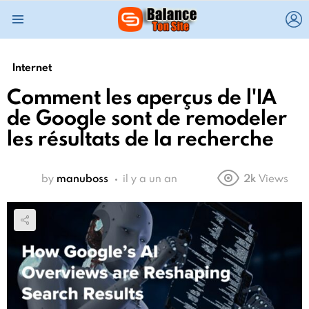
L
Menu
Internet
Comment les aperçus de l'IA
de Google sont de remodeler
les résultats de la recherche
by
manuboss
il y a un an
2k
Views