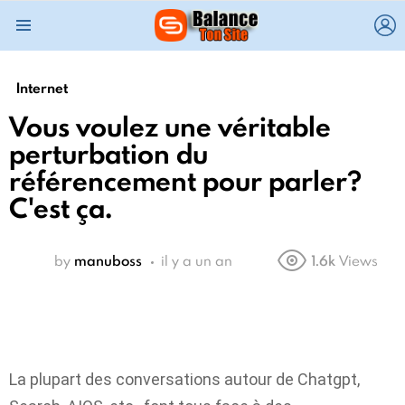
L
Menu
Internet
Vous voulez une véritable
perturbation du
référencement pour parler?
C'est ça.
by
manuboss
il y a un an
1.6k
Views
La plupart des conversations autour de Chatgpt,