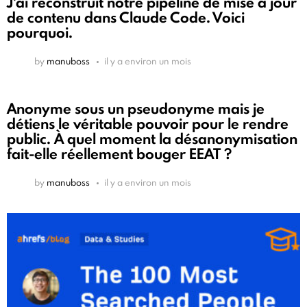
J'ai reconstruit notre pipeline de mise à jour
de contenu dans Claude Code. Voici
pourquoi.
by
manuboss
il y a environ un mois
Anonyme sous un pseudonyme mais je
détiens le véritable pouvoir pour le rendre
public. À quel moment la désanonymisation
fait-elle réellement bouger EEAT ?
by
manuboss
il y a environ un mois