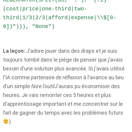
REGEXMATCH(SPLIT(B5, "."), "(?i)
(cost|price|one-third|two-
third|1/3|2/3|afford|expense|\\$[0-
9])"))), "None")
La leçon:
J'adore jouer dans des draps et je suis
toujours tombé dans le piège de penser que j'avais
besoin d'une solution plus avancée. Si j'avais utilisé
l'IA comme
partenaire de réflexion
à l'avance au lieu
d'un simple
faire l'outil
J'aurais pu économiser des
heures. Je vais remonter ces 5 heures et plus
d'apprentissage important et me concentrer sur le
fait de gagner du temps avec les problèmes futurs
)