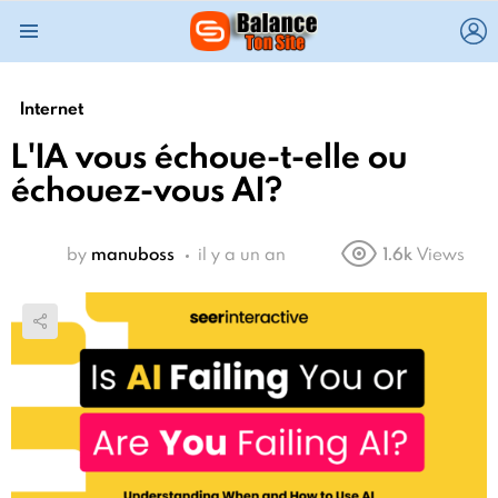
L
Menu
Internet
L'IA vous échoue-t-elle ou
échouez-vous AI?
by
manuboss
il y a un an
1.6k
Views