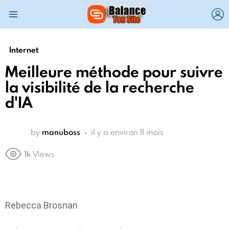
L
Menu
Internet
Meilleure méthode pour suivre
la visibilité de la recherche
d'IA
by
manuboss
il y a environ 11 mois
1k
Views
Rebecca Brosnan