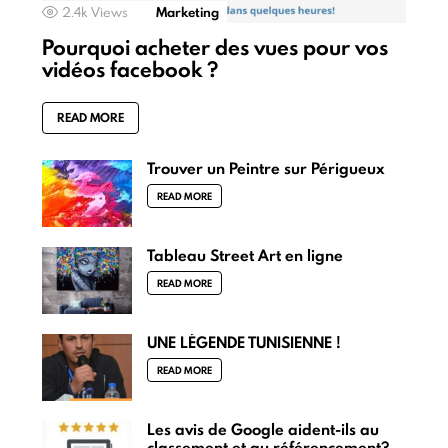
2.4k
Views
Marketing
Pourquoi acheter des vues pour vos
vidéos facebook ?
READ MORE
Trouver un Peintre sur Périgueux
READ MORE
Tableau Street Art en ligne
READ MORE
UNE LÉGENDE TUNISIENNE !
READ MORE
Les avis de Google aident-ils au
classement et au référencement?