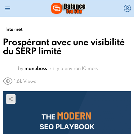
L
Menu
Internet
Prospérant avec une visibilité
du SERP limité
by
manuboss
il y a environ 10 mois
1.6k
Views