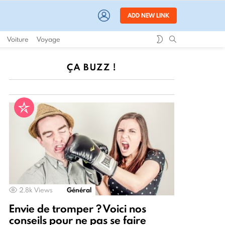
LOGIN
ADD NEW LINK
SWITCH
SEARCH
Voiture
Voyage
SKIN
ÇA BUZZ !
2.8k
Views
Général
Envie de tromper ? Voici nos
conseils pour ne pas se faire