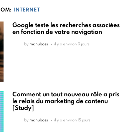
ROM:
INTERNET
Google teste les recherches associées
en fonction de votre navigation
by
manuboss
il y a environ 9 jours
Comment un tout nouveau rôle a pris
le relais du marketing de contenu
[Study]
by
manuboss
il y a environ 15 jours