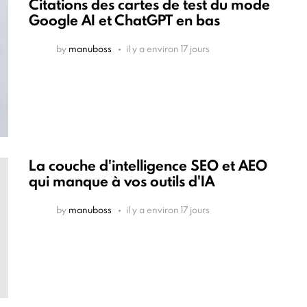
Citations des cartes de test du mode
Google AI et ChatGPT en bas
by
manuboss
il y a environ 17 jours
La couche d'intelligence SEO et AEO
qui manque à vos outils d'IA
by
manuboss
il y a environ 17 jours