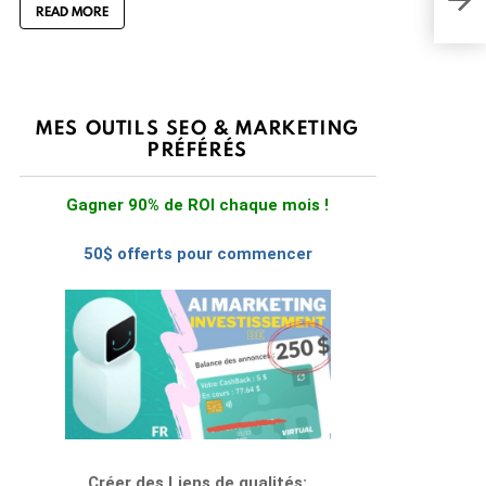
résu
READ MORE
MES OUTILS SEO & MARKETING
PRÉFÉRÉS
Gagner 90% de ROI chaque mois !
50$ offerts pour commencer
Créer des Liens de qualités: