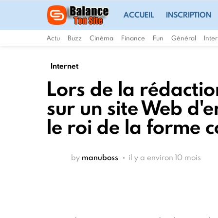
ACCUEIL
INSCRIPTION
Actu
Buzz
Cinéma
Finance
Fun
Général
Inte
Internet
Lors de la rédactio
sur un site Web d'e
le roi de la forme 
by
manuboss
il y a environ 10 mois