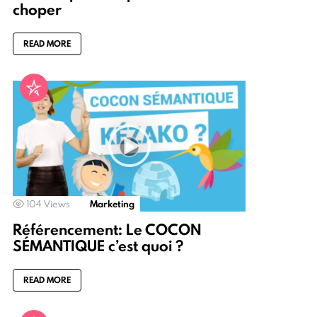
choper
READ MORE
104
Views
Marketing
Référencement: Le COCON
SÉMANTIQUE c’est quoi ?
READ MORE