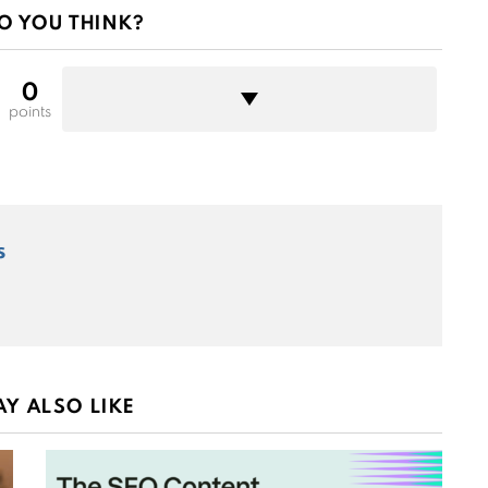
O YOU THINK?
0
points
s
Y ALSO LIKE