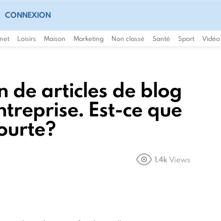
CONNEXION
rnet
Loisirs
Maison
Marketing
Non classé
Santé
Sport
Vidéo
n de articles de blog
ntreprise. Est-ce que
courte?
1.4k
Views