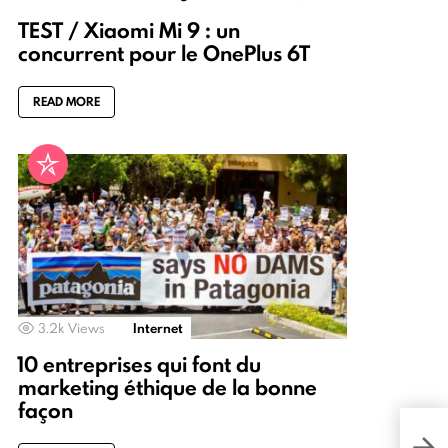
TEST / Xiaomi Mi 9 : un
concurrent pour le OnePlus 6T
READ MORE
3.2k
Views
Internet
10 entreprises qui font du
marketing éthique de la bonne
façon
Pour