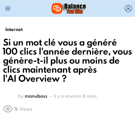
L
Menu
Internet
Si un mot clé vous a généré
100 clics l'année dernière, vous
génère-t-il plus ou moins de
clics maintenant après
l'AI Overview ?
by
manuboss
il y a environ 8 mois
1k
Views