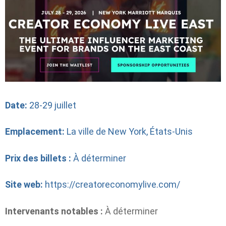
Date:
28-29 juillet
Emplacement:
La ville de New York, États-Unis
Prix ​​des billets :
À déterminer
Site web:
https://creatoreconomylive.com/
Intervenants notables :
À déterminer