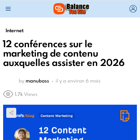
L
Menu
Internet
12 conférences sur le
marketing de contenu
auxquelles assister en 2026
by
manuboss
il y a environ 6 mois
1.7k
Views