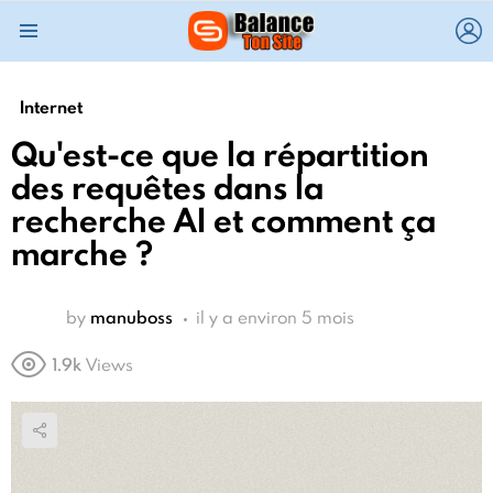
L
Menu
Internet
Qu'est-ce que la répartition
des requêtes dans la
recherche AI ​​et comment ça
marche ?
by
manuboss
il y a environ 5 mois
1.9k
Views