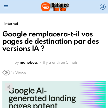
L
Menu
Internet
Google remplacera-t-il vos
pages de destination par des
versions IA ?
by
manuboss
il y a environ 5 mois
1k
Views