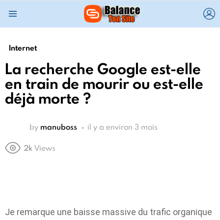
L
Menu
Internet
La recherche Google est-elle
en train de mourir ou est-elle
déjà morte ?
by
manuboss
il y a environ 3 mois
2k
Views
Je remarque une baisse massive du trafic organique