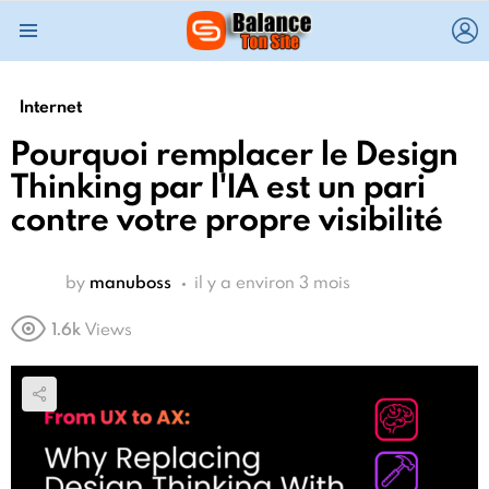
L
Menu
Internet
Pourquoi remplacer le Design
Thinking par l'IA est un pari
contre votre propre visibilité
by
manuboss
il y a environ 3 mois
1.6k
Views