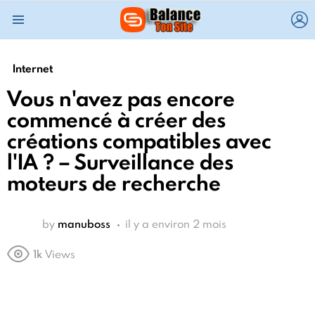
L
Menu
Internet
Vous n'avez pas encore
commencé à créer des
créations compatibles avec
l'IA ? – Surveillance des
moteurs de recherche
by
manuboss
il y a environ 2 mois
1k
Views