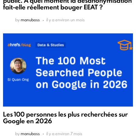
public. À quel moment la désanonymisation
fait-elle réellement bouger EEAT ?
by
manuboss
il y a environ un mois
Les 100 personnes les plus recherchées sur
Google en 2026
by
manuboss
il y a environ 7 mois