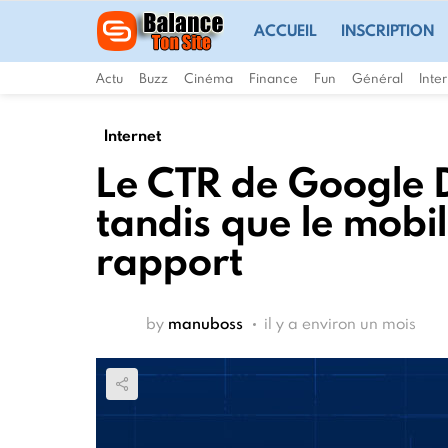
ACCUEIL
INSCRIPTION
Actu
Buzz
Cinéma
Finance
Fun
Général
Inte
Internet
Le CTR de Google
tandis que le mobil
rapport
by
manuboss
il y a environ un mois