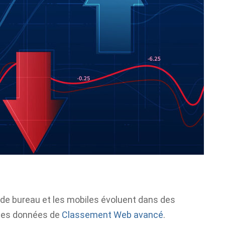
s de bureau et les mobiles évoluent dans des
lles données de
Classement Web avancé
.