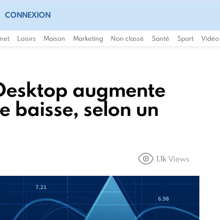
CONNEXION
rnet
Loisirs
Maison
Marketing
Non classé
Santé
Sport
Vidéo
 Desktop augmente
e baisse, selon un
1.1k
Views