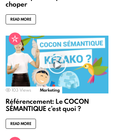
choper
READ MORE
103
Views
Marketing
Référencement: Le COCON
SÉMANTIQUE c’est quoi ?
READ MORE