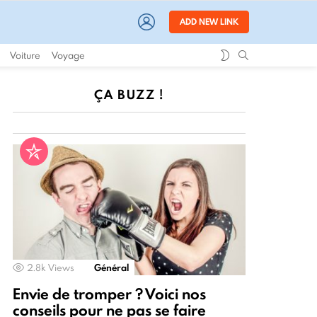
LOGIN
ADD NEW LINK
SWITCH
SEARCH
Voiture
Voyage
SKIN
ÇA BUZZ !
2.8k
Views
Général
Envie de tromper ? Voici nos
conseils pour ne pas se faire