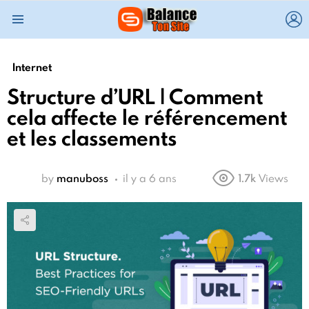
L
Menu
Internet
Structure d’URL | Comment
cela affecte le référencement
et les classements
by
manuboss
il y a 6 ans
1.7k
Views