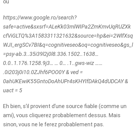
ou
https://www.google.ro/search?
safe=active&sxsrf=ALeKk03mlWIPa2ZmKmvUqRUZXk
cfViGLTQ%3A1583311321632&source=hp&ei=2WlfXsq
WJI_ergSCv7BI&q=cognitiveseo&oq=cognitiveseo&gs_l
=psy-ab.3..35i39l2j0l8.336.1502..1638…
0.0..1.176.1258.9j3… … 0… .1..gws-wiz ……
.0i203j0i10.0ZJhf6POO0Y & ved =
0ahUKEwiK55GntoDoAhUPr4sKHYIfDAkQ4dUDCAY &
uact = 5
Eh bien, s’il provient d’une source fiable (comme un
ami), vous cliquerez probablement dessus. Mais
sinon, vous ne le ferez probablement pas.